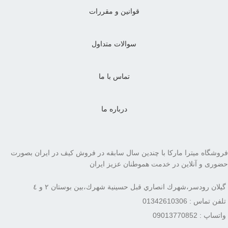
قوانین و مقررات
سوالات متداول
تماس با ما
درباره ما
فروشگاه میترا مارکا با چندین سال سابقه در فروش کیف در ایران بصورت
حضوری و آنلاین در خدمت هموطنان عزیز ایران
گيلان رودسر،شهرك انصاري قبل حسينية شهرك،بين بوستان ٢ و ٤
تلفن تماس : 01342610306
واتساپ : 09013770852