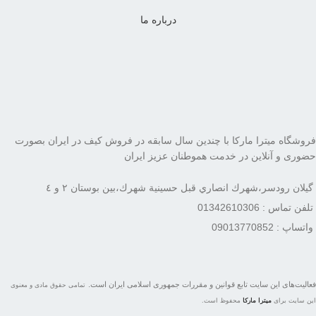
درباره ما
فروشگاه میترا مارکا با چندین سال سابقه در فروش کیف در ایران بصورت
حضوری و آنلاین در خدمت هموطنان عزیز ایران
گيلان رودسر،شهرك انصاري قبل حسينية شهرك،بين بوستان ٢ و ٤
تلفن تماس : 01342610306
واتساپ : 09013770852
فعاليت‌های اين سايت تابع قوانين و مقررات جمهوری اسلامی ايران است.
تمامی حقوق مادی و معنوی
این سایت برای
میترا مارکا
محفوظ است.