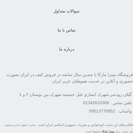
سوالات متداول
تماس با ما
درباره ما
فروشگاه میترا مارکا با چندین سال سابقه در فروش کیف در ایران بصورت
حضوری و آنلاین در خدمت هموطنان عزیز ایران
گيلان رودسر،شهرك انصاري قبل حسينية شهرك،بين بوستان ٢ و ٤
تلفن تماس : 01342610306
واتساپ : 09013770852
فعاليت‌های اين سايت تابع قوانين و مقررات جمهوری اسلامی ايران است.
تمامی حقوق مادی و معنوی
این سایت برای
میترا مارکا
محفوظ است.