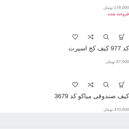
178,000
تومان
فروخته شده
کد 977 کیف کج اسپرت
87,000
تومان
کیف صندوقی میاکو کد 3679
470,000
تومان