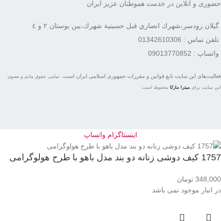
حضوری و آنلاین در خدمت هموطنان عزیز ایران
گيلان رودسر،شهرك انصاري قبل حسينية شهرك،بين بوستان ٢ و ٤
تلفن تماس : 01342610306
واتساپ : 09013770852
فعاليت‌های اين سايت تابع قوانين و مقررات جمهوری اسلامی ايران است.
تمامی حقوق مادی و معنوی
این سایت برای
میترا مارکا
محفوظ است.
اینستاگرام
واتساپ
1757 کیف دوشی زنانه دو بند مدل باهو با طرح هولوگرامی
348,000
تومان
در انبار موجود نمی باشد