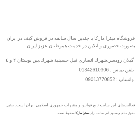
فروشگاه میترا مارکا با چندین سال سابقه در فروش کیف در ایران
بصورت حضوری و آنلاین در خدمت هموطنان عزیز ایران
گيلان رودسر،شهرك انصاري قبل حسينية شهرك،بين بوستان ٢ و ٤
تلفن تماس : 01342610306
واتساپ : 09013770852
فعاليت‌های اين سايت تابع قوانين و مقررات جمهوری اسلامی ايران است.
تمامی
حقوق مادی و معنوی این سایت برای
میترا مارکا
محفوظ است.