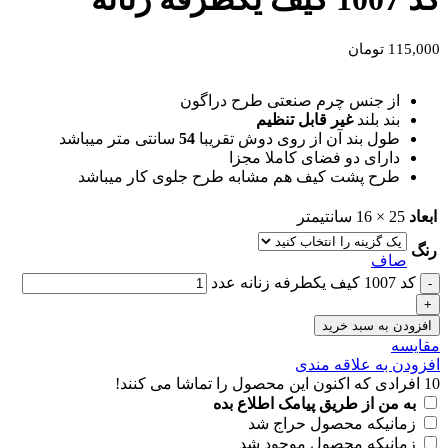
115,000
تومان
از جنس چرم صنعتی طرح دراگون
بند بلند
غیر قابل تنظیم
طول بند آن از روی دوش تقریبا
54
سانتی متر میباشد
دارای دو فضای کاملا مجزا
طرح پشت کیف هم مشابه طرح جلوی کار میباشد
ابعاد
25 × 16 سانتیمتر
رنگ
صاف
کد 1007 کیف یکطرفه زنانه عدد
افزودن به سبد خرید
مقايسه
افزودن به علاقه مندی
10
افرادی که اکنون این محصول را تماشا می کنند!
به من از طریق پیامک اطلاع بده
زمانیکه محصول حراج شد
زمانیکه محصول موجود شد