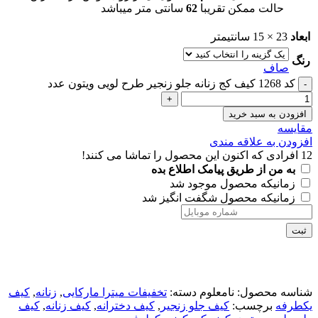
حالت ممکن تقریبا
62
سانتی متر میباشد
ابعاد
23 × 15 سانتیمتر
رنگ
صاف
کد 1268 کیف کج زنانه جلو زنجیر طرح لویی ویتون عدد
افزودن به سبد خرید
مقايسه
افزودن به علاقه مندی
12
افرادی که اکنون این محصول را تماشا می کنند!
به من از طریق پیامک اطلاع بده
زمانیکه محصول موجود شد
زمانیکه محصول شگفت انگیز شد
ثبت
شناسه محصول:
نامعلوم
دسته:
تخفیفات میترا مارکایی
,
زنانه
,
کیف
یکطرفه
برچسب:
کیف جلو زنجیر
,
کیف دخترانه
,
کیف زنانه
,
کیف