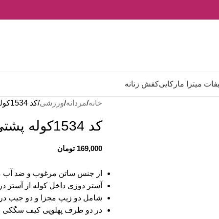
فات میترا مارکایی
کفش زنانه
خانه
مردانه
ورزشی
کد 1534کوله پشتی باشگاهی اسپرت
کد 1534کوله پشتی باشگاهی اسپرت
169,000
تومان
از جنس ساتن مرغوب و ضد آب م
آستر دوزی داخل کوله از آستر د
شامل دو زیپ مجزا و دو جیب در 
در دو طرف پهلویی کیف سگکی بر