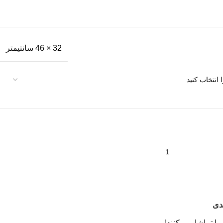
32 × 46 سانتیمتر
دی
ا تماشا می کنند!