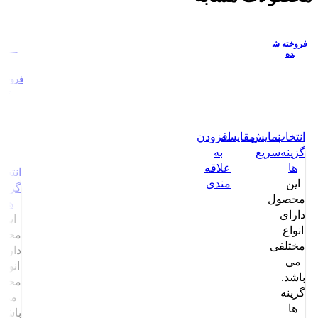
فروخته ش
-19%
ده
فروخته
ده
انتخاب
نمایش
مقايسه
افزودن
گزینه
سریع
به
ها
علاقه
انتخا
این
مندی
گزینه
محصول
ها
دارای
این
انواع
محص
مختلفی
دارای
می
انواع
باشد.
مختل
گزینه
می
ها
باشد.