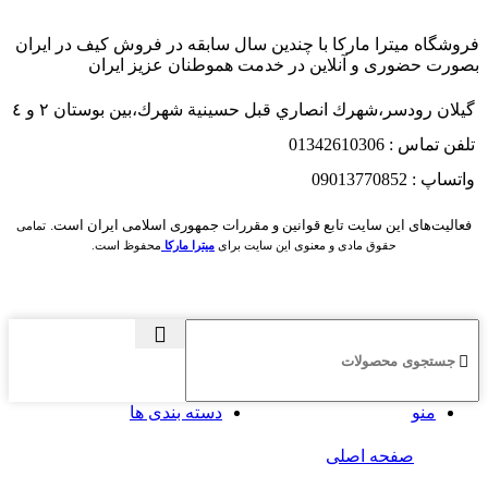
فروشگاه میترا مارکا با چندین سال سابقه در فروش کیف در ایران
بصورت حضوری و آنلاین در خدمت هموطنان عزیز ایران
گيلان رودسر،شهرك انصاري قبل حسينية شهرك،بين بوستان ٢ و ٤
تلفن تماس : 01342610306
واتساپ : 09013770852
فعاليت‌های اين سايت تابع قوانين و مقررات جمهوری اسلامی ايران است.
تمامی
حقوق مادی و معنوی این سایت برای
میترا مارکا
محفوظ است.
منو
دسته بندی ها
صفحه اصلی