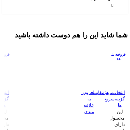
شما شاید این را هم دوست داشته باشید
فروخته ش
فروخته
ده
ده
انتخاب
نمایش
مقايسه
افزودن
انتخا
گزینه
سریع
به
گزینه
ها
علاقه
ها
این
مندی
این
محصول
محص
دارای
دارای