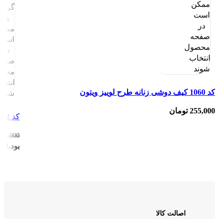
ممکن
گزینه
است
ها
در
ممکن
صفحه
است
محصول
در
انتخاب
صفح
شوند
محص
انتخا
کد 1060 کیف دوشی زنانه طرح لوییز ویتون
شوند
255,000
تومان
کد 1092 کیف دستی دوشی طرح مارک
135,000
بود.
000
اصالت کالا