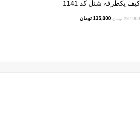
کیف یکطرفه شنل کد 1141
135,000
تومان
297,000
تومان