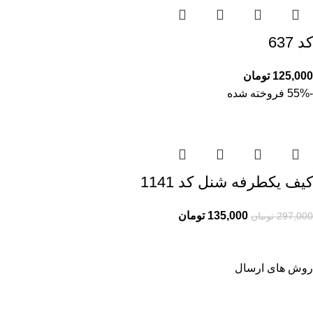
کد 637
125,000
تومان
-55%
فروخته شده
کیف یکطرفه شنل کد 1141
135,000
تومان
297,000
تومان
روش های ارسال