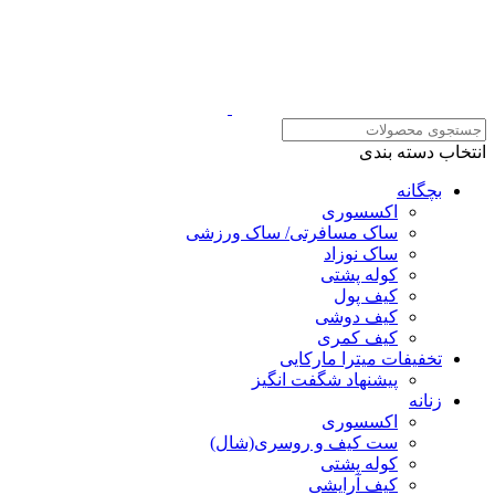
انتخاب دسته بندی
بچگانه
اکسسوری
ساک مسافرتی/ ساک ورزشی
ساک نوزاد
کوله پشتی
کیف پول
کیف دوشی
کیف کمری
تخفیفات میترا مارکایی
پیشنهاد شگفت انگیز
زنانه
اکسسوری
ست کیف و روسری(شال)
کوله پشتی
کیف آرایشی