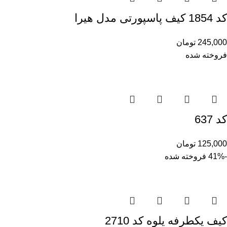
کد 1854 کیف پاسپورتی مدل هیرا
245,000
تومان
فروخته شده
کد 637
125,000
تومان
-41%
فروخته شده
کیف یکطرفه یلوه کد 2710