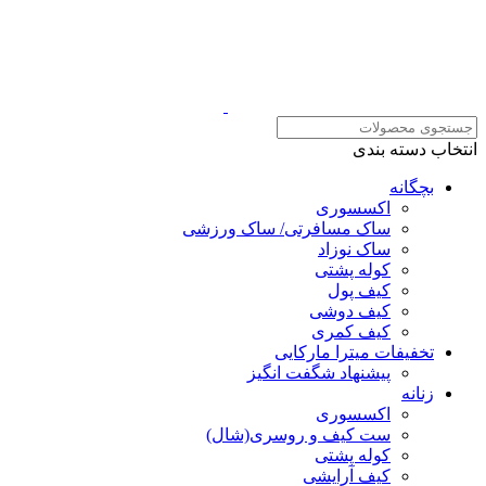
انتخاب دسته بندی
بچگانه
اکسسوری
ساک مسافرتی/ ساک ورزشی
ساک نوزاد
کوله پشتی
کیف پول
کیف دوشی
کیف کمری
تخفیفات میترا مارکایی
پیشنهاد شگفت انگیز
زنانه
اکسسوری
ست کیف و روسری(شال)
کوله پشتی
کیف آرایشی