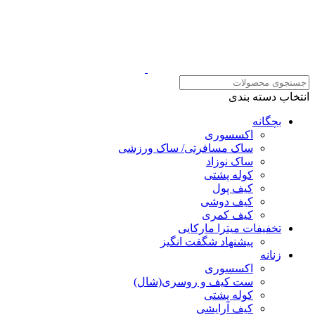
انتخاب دسته بندی
بچگانه
اکسسوری
ساک مسافرتی/ ساک ورزشی
ساک نوزاد
کوله پشتی
کیف پول
کیف دوشی
کیف کمری
تخفیفات میترا مارکایی
پیشنهاد شگفت انگیز
زنانه
اکسسوری
ست کیف و روسری(شال)
کوله پشتی
کیف آرایشی