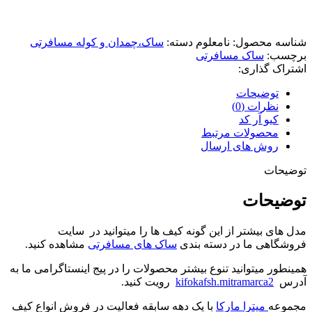
شناسه محصول:
نامعلوم
دسته:
ساک،چمدان و کوله مسافرتی
برچسب:
ساک مسافرتی
اشتراک گذاری:
توضیحات
نظرات (0)
کیو آر کد
محصولات مرتبط
روش های ارسال
توضیحات
توضیحات
مدل های بیشتر از این گونه کیف ها را میتوانید در سایت
فروشگاهی ما در دسته بندی
ساک های مسافرتی
مشاهده کنید.
همینطور میتوانید تنوع بیشتر محصولات را در پیج اینستاگرامی ما به
آدرس
kifokafsh.mitramarca2
رویت کنید.
مجموعه
میترا مارکا
با یک دهه سابقه فعالیت در فروش انواع کیف