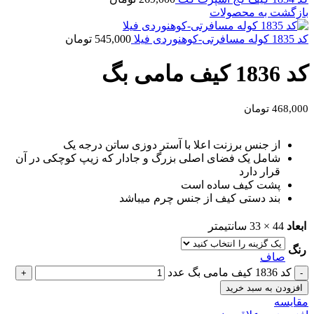
بازگشت به محصولات
کد 1835 کوله مسافرتی-کوهنوردی فیلا
545,000
تومان
کد 1836 کیف مامی بگ
468,000
تومان
از جنس برزنت اعلا با آستر دوزی ساتن درجه یک
شامل یک فضای اصلی بزرگ و جادار که زیپ کوچکی در آن
قرار دارد
پشت کیف ساده است
بند دستی کیف از جنس چرم میباشد
ابعاد
44 × 33 سانتیمتر
رنگ
صاف
کد 1836 کیف مامی بگ عدد
افزودن به سبد خرید
مقايسه