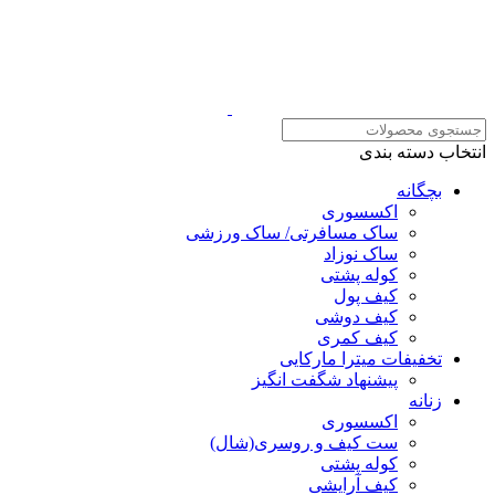
انتخاب دسته بندی
بچگانه
اکسسوری
ساک مسافرتی/ ساک ورزشی
ساک نوزاد
کوله پشتی
کیف پول
کیف دوشی
کیف کمری
تخفیفات میترا مارکایی
پیشنهاد شگفت انگیز
زنانه
اکسسوری
ست کیف و روسری(شال)
کوله پشتی
کیف آرایشی