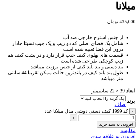
میلانا
435,000
تومان
از جنس استرج خارجی ضد آب
شامل یک فضای اصلی که دو زیپ و یک جیب نسبتا جادار
درون این فضا تعبیه شده است
قسمت های پهلوی کیف جیب قرار دارد و در پشت کیف هم
زیپ کوچکی طراحی شده است
بند دستی و بند بلند کیف از جنس برزنت میباشد
طول بند بلند کیف در بلندترین حالت ممکن تقریبا 44 سانتی
متر میباشد
ابعاد
39 × 22 سانتیمتر
برند
صاف
کد 1999 کیف دستی دوشی مدل میلانا عدد
افزودن به سبد خرید
مقايسه
افزودن به علاقه مندی