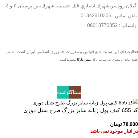
گيلان رودسر،شهرك انصاري قبل حسينية شهرك،بين بوستان ٢ و ٤
تلفن تماس : 01342610306
واتساپ : 09013770852
فعاليت‌های اين سايت تابع قوانين و مقررات جمهوری اسلامی ايران است.
تمامی
حقوق مادی و معنوی این سایت برای
میترا مارکا
محفوظ است.
اینستاگرام
واتساپ
کد 655 کیف پول زنانه سایز بزرگ طرح شنل دوزی
78,000
تومان
در انبار موجود نمی باشد