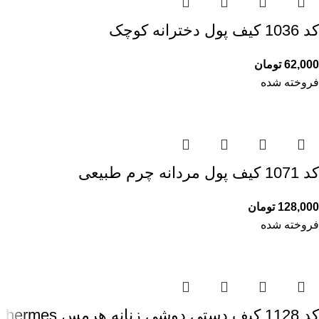
کد 1036 کیف پول دخترانه کوچک
62,000
تومان
فروخته شده
کد 1071 کیف پول مردانه چرم طبیعی
128,000
تومان
فروخته شده
کد 1128 کیف دستی دوشی زنانه هرمس hermes