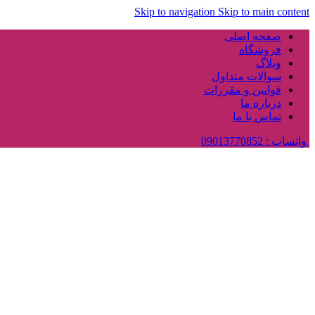
Skip to navigation
Skip to main content
صفحه اصلی
فروشگاه
وبلاگ
سوالات متداول
قوانین و مقررات
درباره ما
تماس با ما
واتساپ : 09013770852