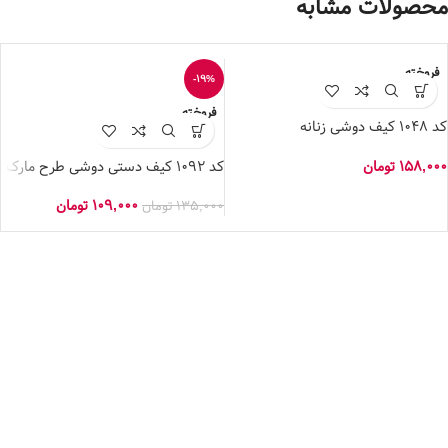
محصولات مشابه
فروخته
-19%
شده
فروخته
کد 1048 کیف دوشی زنانه
شده
MOSCHINO
ب
158,000
تومان
0
کد 1092 کیف دستی دوشی طرح مارک
109,000
تومان
135,000
تومان