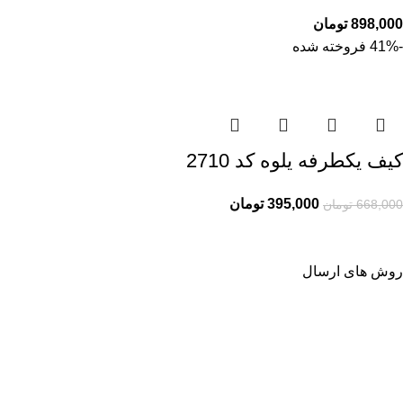
898,000
تومان
-41%
فروخته شده
کیف یکطرفه یلوه کد 2710
395,000
تومان
668,000
تومان
روش های ارسال