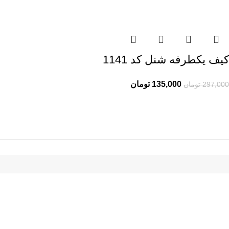
کیف یکطرفه شنل کد 1141
135,000
تومان
297,000
تومان