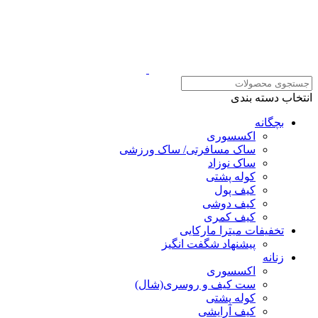
انتخاب دسته بندی
بچگانه
اکسسوری
ساک مسافرتی/ ساک ورزشی
ساک نوزاد
کوله پشتی
کیف پول
کیف دوشی
کیف کمری
تخفیفات میترا مارکایی
پیشنهاد شگفت انگیز
زنانه
اکسسوری
ست کیف و روسری(شال)
کوله پشتی
کیف آرایشی