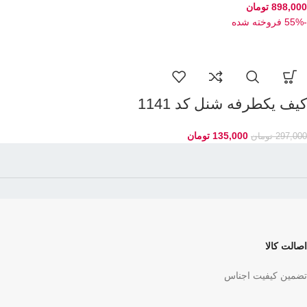
898,000
تومان
-55%
فروخته شده
کیف یکطرفه شنل کد 1141
135,000
تومان
297,000
تومان
اصالت کالا
تضمین کیفیت اجناس