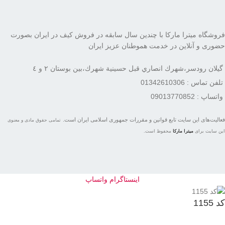
فروشگاه میترا مارکا با چندین سال سابقه در فروش کیف در ایران بصورت
حضوری و آنلاین در خدمت هموطنان عزیز ایران
گيلان رودسر،شهرك انصاري قبل حسينية شهرك،بين بوستان ٢ و ٤
تلفن تماس : 01342610306
واتساپ : 09013770852
فعاليت‌های اين سايت تابع قوانين و مقررات جمهوری اسلامی ايران است.
تمامی حقوق مادی و معنوی
این سایت برای
میترا مارکا
محفوظ است.
اینستاگرام
واتساپ
کد 1155