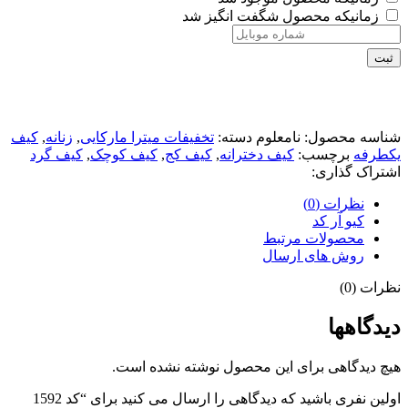
زمانیکه محصول شگفت انگیز شد
ثبت
شناسه محصول:
نامعلوم
دسته:
تخفیفات میترا مارکایی
,
زنانه
,
کیف
یکطرفه
برچسب:
کیف دخترانه
,
کیف کج
,
کیف کوچک
,
کیف گرد
اشتراک گذاری:
نظرات (0)
کیو آر کد
محصولات مرتبط
روش های ارسال
نظرات (0)
دیدگاهها
هیچ دیدگاهی برای این محصول نوشته نشده است.
اولین نفری باشید که دیدگاهی را ارسال می کنید برای “کد 1592