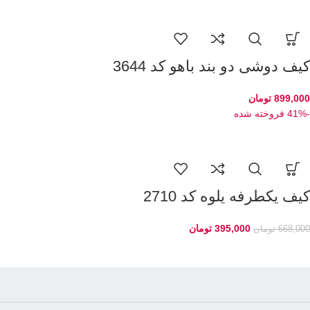
کیف دوشی دو بند باهو کد 3644
899,000
تومان
-41%
فروخته شده
کیف یکطرفه یلوه کد 2710
395,000
تومان
668,000
تومان