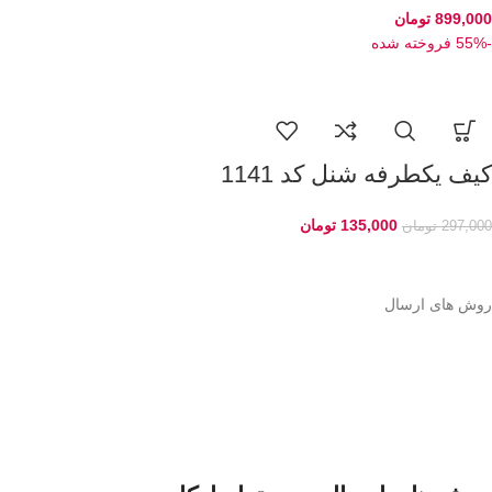
899,000
تومان
-55%
فروخته شده
کیف یکطرفه شنل کد 1141
135,000
تومان
297,000
تومان
روش های ارسال