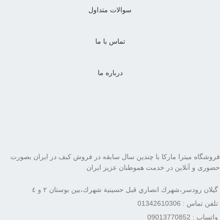
سوالات متداول
تماس با ما
درباره ما
فروشگاه میترا مارکا با چندین سال سابقه در فروش کیف در ایران بصورت
حضوری و آنلاین در خدمت هموطنان عزیز ایران
گيلان رودسر،شهرك انصاري قبل حسينية شهرك،بين بوستان ٢ و ٤
تلفن تماس : 01342610306
واتساپ : 09013770852