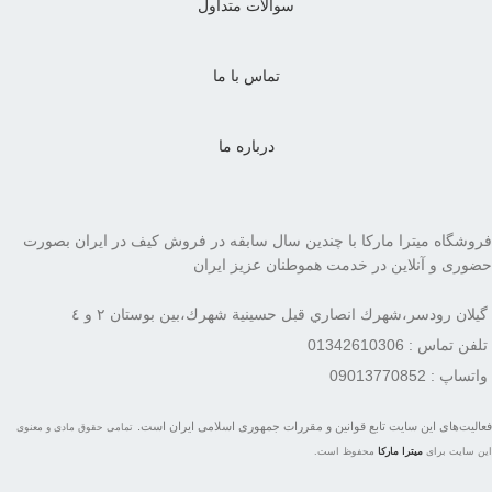
سوالات متداول
تماس با ما
درباره ما
فروشگاه میترا مارکا با چندین سال سابقه در فروش کیف در ایران بصورت
حضوری و آنلاین در خدمت هموطنان عزیز ایران
گيلان رودسر،شهرك انصاري قبل حسينية شهرك،بين بوستان ٢ و ٤
تلفن تماس : 01342610306
واتساپ : 09013770852
فعاليت‌های اين سايت تابع قوانين و مقررات جمهوری اسلامی ايران است.
تمامی حقوق مادی و معنوی
این سایت برای
میترا مارکا
محفوظ است.