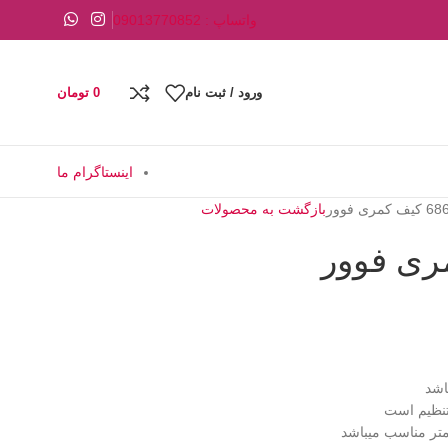
واتساپ : 09013770852
ورود / ثبت نام
0
تومان
اینستاگرام ما
بازگشت به محصولات
تنظیم است