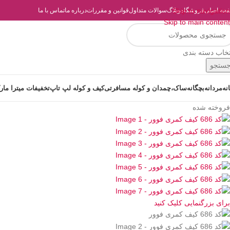
حه اصلی
فروشگاه
Skip to navigation
وبلاگ
سوالات متداول
قوانین و مقررات
درباره ما
تماس با ما
Skip to main content
تخاب دسته بندی
ستجو
انه
مردانه
بچگانه
ساک،چمدان و کوله مسافرتی
کیف و کوله لپ تاپ
تخفیفات میترا مار
فروخته شده
برای بزرگنمایی کلیک کنید