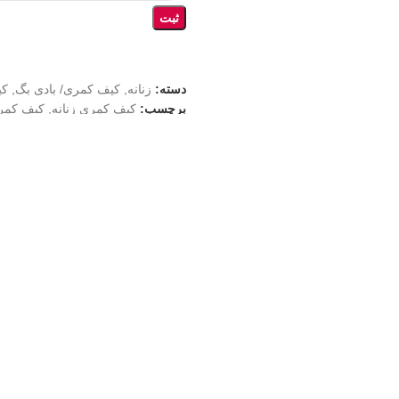
ثبت
دسته:
زنانه
,
کیف کمری/ بادی بگ
,
کی
برچسب:
کیف کمری زنانه
,
کیف کمری
اشتراک گذاری:
وضیحات
نظرات (0)
کیو آر کد
محصولات مرتبط
روش های ارسال
آقایان و هم مناسب خانم هاست