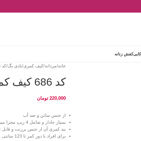
کایی
کفش زنانه
خانه
مردانه
کیف کمری/بادی بگ
کد 686 کیف کمری فوور
کد 686 کیف کمری فوور
220,000
تومان
از جنس ساتن و ضد آب
بسیار جادار و شامل 4 زیپ مجزا میباشد
بند کمری آن از جنس برزنت و قابل 
برای افراد با دور کمر تا 123 سانتی متر مناسب میباشد