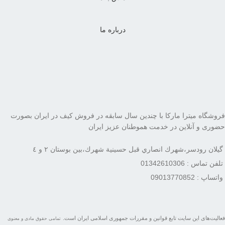
درباره ما
فروشگاه میترا مارکا با چندین سال سابقه در فروش کیف در ایران بصورت
حضوری و آنلاین در خدمت هموطنان عزیز ایران
گيلان رودسر،شهرك انصاري قبل حسينية شهرك،بين بوستان ٢ و ٤
تلفن تماس : 01342610306
واتساپ : 09013770852
فعاليت‌های اين سايت تابع قوانين و مقررات جمهوری اسلامی ايران است.
تمامی حقوق مادی و معنوی