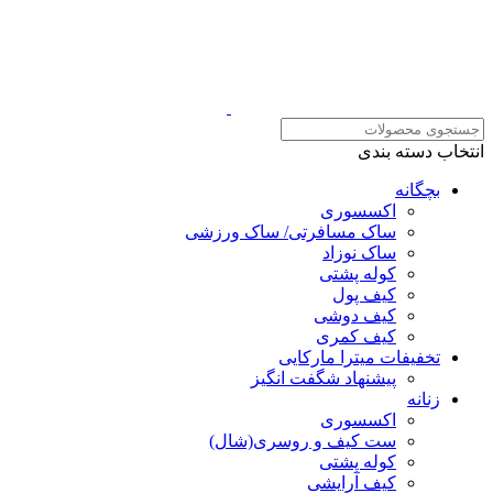
انتخاب دسته بندی
بچگانه
اکسسوری
ساک مسافرتی/ ساک ورزشی
ساک نوزاد
کوله پشتی
کیف پول
کیف دوشی
کیف کمری
تخفیفات میترا مارکایی
پیشنهاد شگفت انگیز
زنانه
اکسسوری
ست کیف و روسری(شال)
کوله پشتی
کیف آرایشی